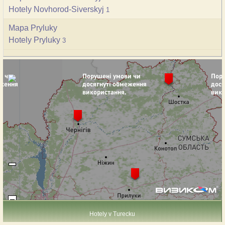
Hotely Novhorod-Siverskyj
1
Mapa Pryluky
Hotely Pryluky
3
Hotely v Turecku