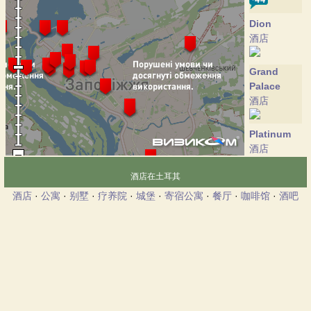
Dion
酒店
Grand
Palace
酒店
Platinum
酒店
酒店在土耳其
Sheraton
酒店
·
公寓
·
别墅
·
疗养院
·
城堡
·
寄宿公寓
·
餐厅
·
咖啡馆
·
酒吧
Zaporozhye
酒店
Yes
酒店
Intourist
酒店