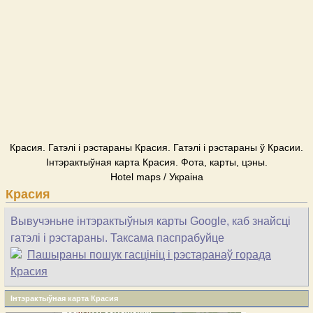
Красия. Гатэлі і рэстараны Красия. Гатэлі і рэстараны ў Красии.
Інтэрактыўная карта Красия. Фота, карты, цэны.
Hotel maps / Украіна
Красия
Вывучэньне інтэрактыўныя карты Google, каб знайсці
гатэлі і рэстараны. Таксама паспрабуйце
Пашыраны пошук гасцініц і рэстаранаў горада
Красия
Інтэрактыўная карта Красия