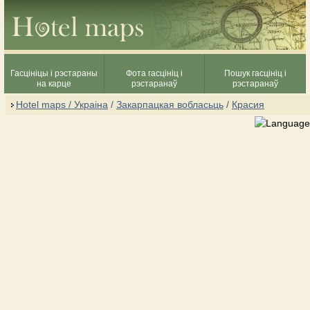
Гасцініцы і рэстараны
Фота гасцініц і
Пошук гасцініц і
на карце
рэстаранаў
рэстаранаў
Hotel maps / Украіна
/
Закарпацкая вобласьць
/
Красия