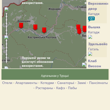
Верховинск
двор
Катэдж
Вышка
Катэдж
Эдельвейс
Гатэль
Клаб
Виссон
Гатэль
Адпачынак у Турцыі
Отели
·
Апартаменты
·
Котеджи
·
Санаторыі
·
Замкі
·
Пансіянаты
Крокус
·
Рэстараны
·
Кафэ
·
Пабы
Катэдж
Жемчужина
Красии