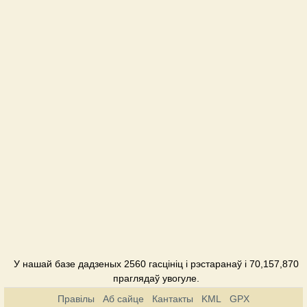
Гатэль
У дяди
Вани
Катэдж
Урочище
Пансіянат
У нашай базе дадзеных 2560 гасцініц і рэстаранаў і 70,157,870
праглядаў увогуле.
Правілы
Аб сайце
Кантакты
KML
GPX