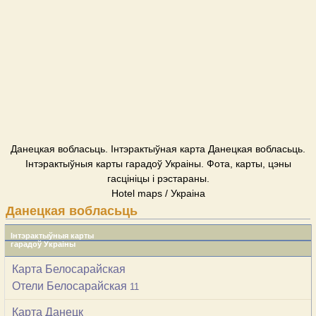
Данецкая вобласьць. Інтэрактыўная карта Данецкая вобласьць.
Інтэрактыўныя карты гарадоў Украіны. Фота, карты, цэны
гасцініцы і рэстараны.
Hotel maps / Украіна
Данецкая вобласьць
Інтэрактыўныя карты
гарадоў Украіны
Карта Белосарайская
Отели Белосарайская
11
Карта Данецк