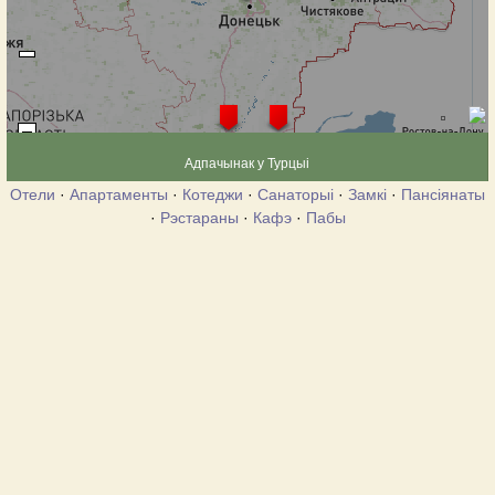
Адпачынак у Турцыі
Отели
·
Апартаменты
·
Котеджи
·
Санаторыі
·
Замкі
·
Пансіянаты
·
Рэстараны
·
Кафэ
·
Пабы