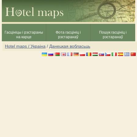
Гасцініцы і рэстараны
Фота гасцініц і
Пошук гасцініц і
на карце
рэстаранаў
рэстаранаў
Hotel maps / Украіна
/
Данецкая вобласьць