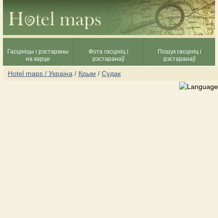
Гасцініцы і рэстараны
Фота гасцініц і
Пошук гасцініц і
на карце
рэстаранаў
рэстаранаў
Hotel maps / Украіна
/
Крым
/
Судак