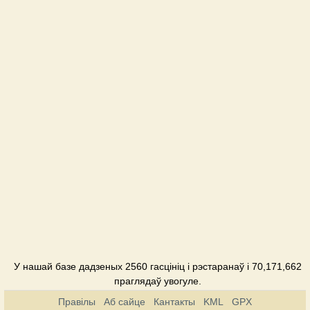
Барселона
Гатэль
Бастион
Гатэль
Бриз
Пансіянат
Веселая
Скорпена
Гатэль
Глициния
Пансіянат
Воробьинно
У нашай базе дадзеных 2560 гасцініц і рэстаранаў і 70,171,662
гнездо
праглядаў увогуле.
Гатэль
Правілы
Аб сайце
Кантакты
KML
GPX