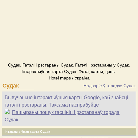
Судак. Гатэлі і рэстараны Судак. Гатэлі і рэстараны ў Судак.
Інтэрактыўная карта Судак. Фота, карты, цэны.
Hotel maps / Украіна
Судак
Надвор’е ў горадзе Судак
Вывучэньне інтэрактыўныя карты Google, каб знайсці
гатэлі і рэстараны. Таксама паспрабуйце
Пашыраны пошук гасцініц і рэстаранаў горада
Судак
Інтэрактыўная карта Судак