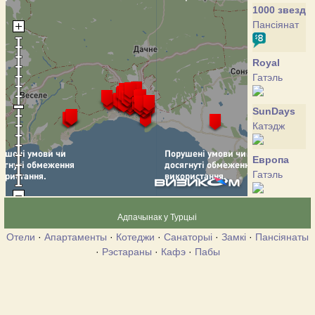
1000 звезд
Пансіянат
Royal
Гатэль
SunDays
Катэдж
Европа
Гатэль
Аркадия
Адпачынак у Турцыі
Гатэль
Отели
·
Апартаменты
·
Котеджи
·
Санаторыі
·
Замкі
·
Пансіянаты
·
Рэстараны
·
Кафэ
·
Пабы
Алый
парус
Пансіянат