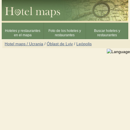
Hoteles y restaurantes
Foto de los hoteles y
Buscar hoteles y
en el mapa
restaurantes
restaurantes
Hotel maps / Ucrania
/
Óblast de Lviv
/
Leópolis