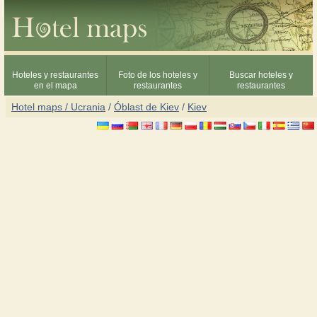
Hoteles y restaurantes
Foto de los hoteles y
Buscar hoteles y
en el mapa
restaurantes
restaurantes
Hotel maps / Ucrania
/
Óblast de Kiev
/
Kiev