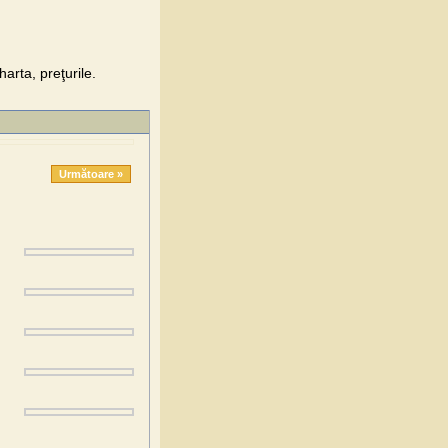
rta, preţurile.
Următoare »