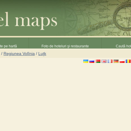
nte pe hartă
Foto de hoteluri şi restaurante
Caută hot
/
Regiunea Volînia
/
Luţk