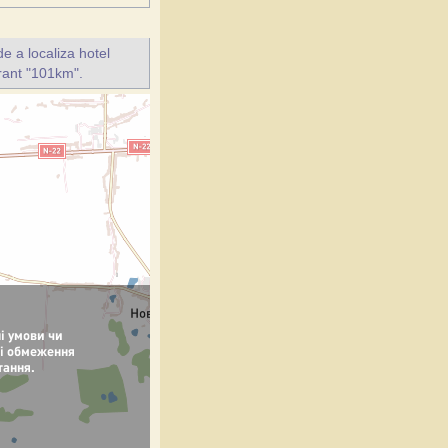
e a localiza hotel
urant "101km".