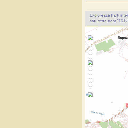
Exploreaza hărţi inte
sau restaurant "101km