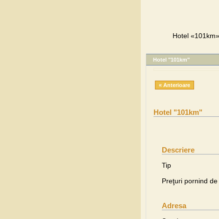
Hotel «101km»,
Hotel "101km"
« Anterioare
Hotel "101km"
Descriere
Tip
Preţuri pornind de 
Adresa