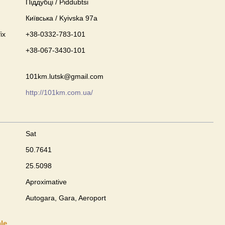
Піддубці / Piddubtsi
Київська / Kyivska 97а
ix
+38-0332-783-101
+38-067-3430-101
101km.lutsk@gmail.com
http://101km.com.ua/
Sat
50.7641
25.5098
Aproximative
Autogara, Gara, Aeroport
ale