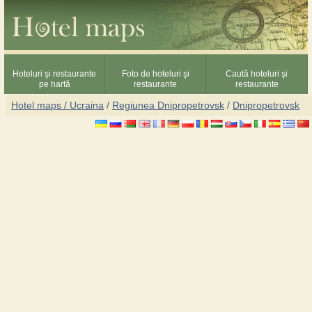
Hoteluri şi restaurante
Foto de hoteluri şi
Caută hoteluri şi
pe hartă
restaurante
restaurante
Hotel maps / Ucraina
/
Regiunea Dnipropetrovsk
/
Dnipropetrovsk