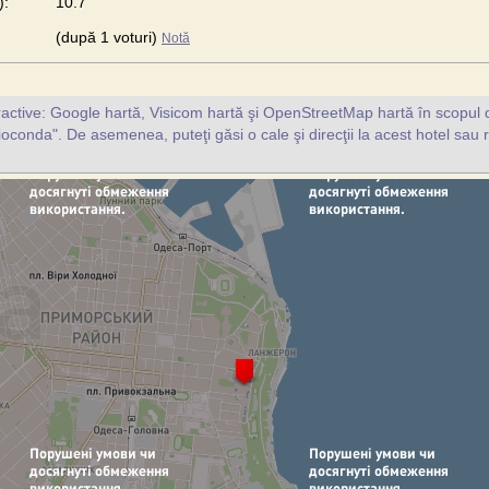
):
10.7
(după 1 voturi)
Notă
ractive: Google hartă, Visicom hartă şi OpenStreetMap hartă în scopul d
oconda". De asemenea, puteţi găsi o cale şi direcţii la acest hotel sau 