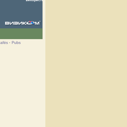
afés
·
Pubs