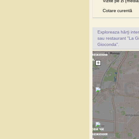
Vizite pe zi (media
Cotare curentă
Exploreaza hărţi inte
sau restaurant "La Gi
Gioconda".