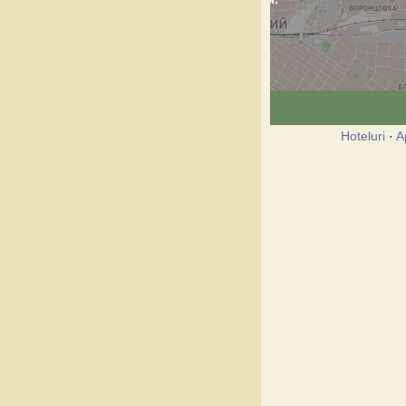
Hoteluri
·
A