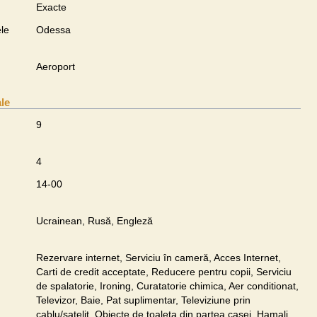
Exacte
le
Odessa
Aeroport
ale
9
4
14-00
Ucrainean, Rusă, Engleză
Rezervare internet, Serviciu în cameră, Acces Internet,
Carti de credit acceptate, Reducere pentru copii, Serviciu
de spalatorie, Ironing, Curatatorie chimica, Aer conditionat,
Televizor, Baie, Pat suplimentar, Televiziune prin
cablu/satelit, Obiecte de toaleta din partea casei, Hamali,