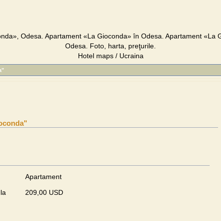
nda», Odesa. Apartament «La Gioconda» în Odesa. Apartament «La G
Odesa. Foto, harta, preţurile.
Hotel maps / Ucraina
a"
oconda"
Apartament
la
209,00 USD