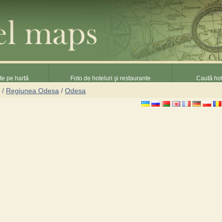
nte pe hartă
Foto de hoteluri şi restaurante
Caută hot
/
Regiunea Odesa
/
Odesa