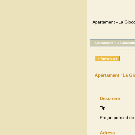
Apartament «La Gioco
Apartament "La Giocond
« Anterioare
Apartament "La Gi
Descriere
Tip
Preţuri pornind de 
Adresa