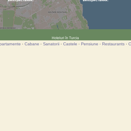
Hoteluri în Turcia
partamente
·
Cabane
·
Sanatorii
·
Castele
·
Pensiune
·
Restaurants
·
C