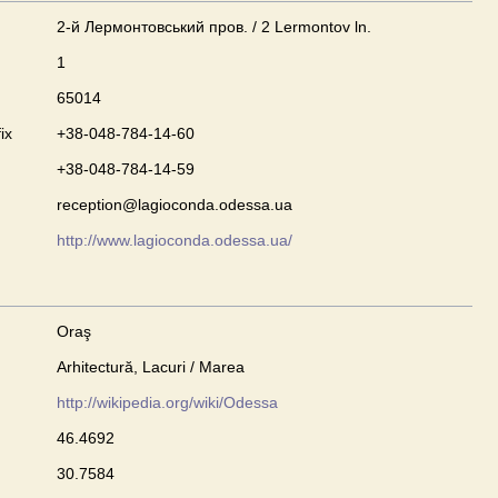
2-й Лермонтовський пров. / 2 Lermontov ln.
1
65014
ix
+38-048-784-14-60
+38-048-784-14-59
reception@lagioconda.odessa.ua
http://www.lagioconda.odessa.ua/
Oraş
Arhitectură, Lacuri / Marea
http://wikipedia.org/wiki/Odessa
46.4692
30.7584