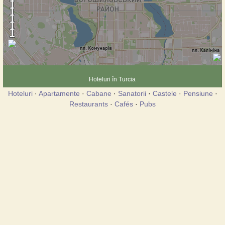
Hoteluri în Turcia
Hoteluri
·
Apartamente
·
Cabane
·
Sanatorii
·
Castele
·
Pensiune
·
Restaurants
·
Cafés
·
Pubs