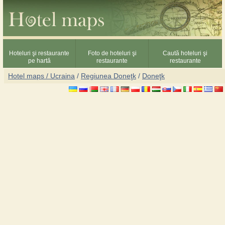
Hoteluri şi restaurante
Foto de hoteluri şi
Caută hoteluri şi
pe hartă
restaurante
restaurante
Hotel maps / Ucraina
/
Regiunea Doneţk
/
Doneţk