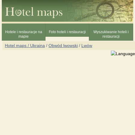
Hotele i restauracje na
Foto hoteli i restauracji
Wyszukiwanie hoteli i
mapie
restauracji
Hotel maps / Ukraina
/
Obwód lwowski
/
Lwów