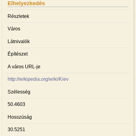
Elhelyezkedés
Részletek
Város
Látnivalók
Építészet
A város URL-je
http://wikipedia.org/wiki/Kiev
Szélesség
50.4603
Hosszúság
30.5251