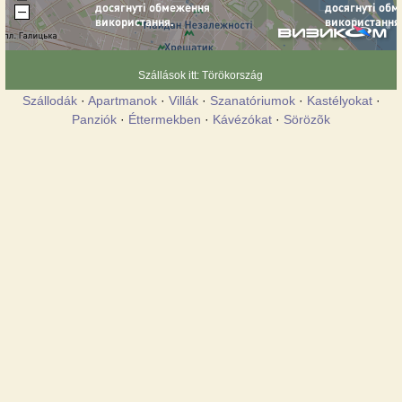
Szállások itt: Törökország
Szállodák
·
Apartmanok
·
Villák
·
Szanatóriumok
·
Kastélyokat
·
Panziók
·
Éttermekben
·
Kávézókat
·
Sörözõk