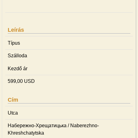
Leírás
Típus
Szálloda
Kezdő ár
599,00 USD
Cím
Utca
Набережно-Хрещатицька / Naberezhno-
Khreshchatytska