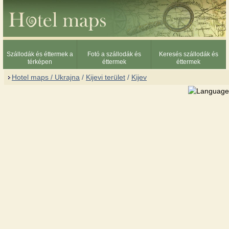
Szállodák és éttermek a
Fotó a szállodák és
Keresés szállodák és
térképen
éttermek
éttermek
Hotel maps / Ukrajna
/
Kijevi terület
/
Kijev