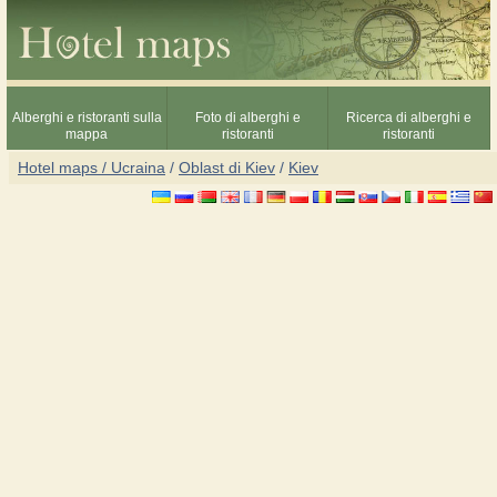
Alberghi e ristoranti sulla
Foto di alberghi e
Ricerca di alberghi e
mappa
ristoranti
ristoranti
Hotel maps / Ucraina
/
Oblast di Kiev
/
Kiev