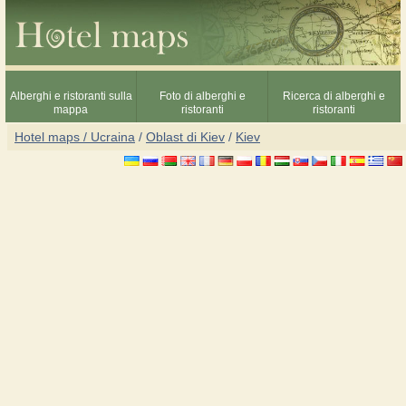
Alberghi e ristoranti sulla
Foto di alberghi e
Ricerca di alberghi e
mappa
ristoranti
ristoranti
Hotel maps / Ucraina
/
Oblast di Kiev
/
Kiev