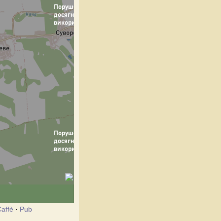
affè
·
Pub