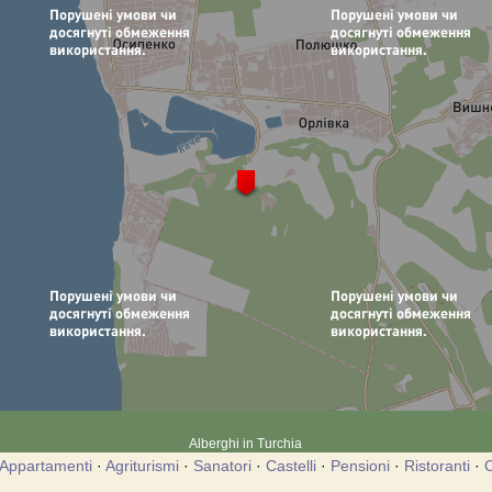
Alberghi in Turchia
Appartamenti
·
Agriturismi
·
Sanatori
·
Castelli
·
Pensioni
·
Ristoranti
·
C