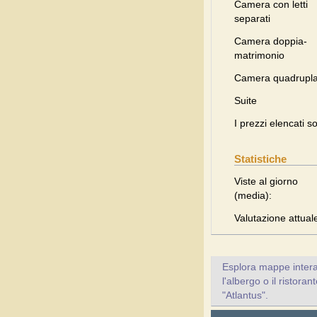
Camera con letti
separati
Camera doppia-
matrimonio
Camera quadrupl
Suite
I prezzi elencati s
Statistiche
Viste al giorno
(media):
Valutazione attual
Esplora mappe inter
l'albergo o il ristora
"Atlantus".