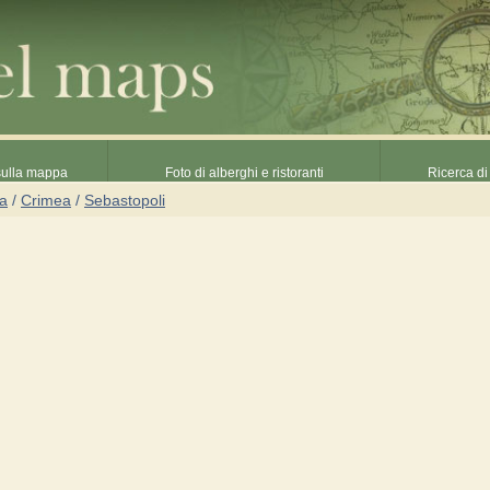
 sulla mappa
Foto di alberghi e ristoranti
Ricerca di 
na
/
Crimea
/
Sebastopoli