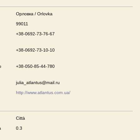
Орловка / Orlovka
99011
+38-0692-73-76-67
+38-0692-73-10-10
o
+38-050-85-44-780
julia_atlantus@mail.ru
http://www.atlantus.com.ua/
Città
a
0.3