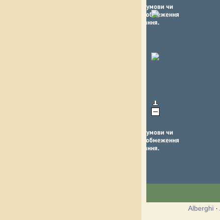
Alberghi
·