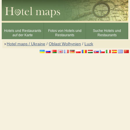
Hotels und Restaurants
Fotos von Hotels und
Suche Hotels und
auf der Karte
Restaurants
Restaurants
Hotel maps / Ukraine
/
Oblast Wolhynien
/
Luzk