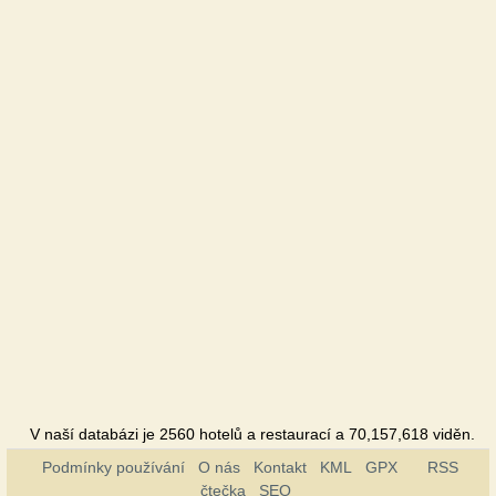
V naší databázi je 2560 hotelů a restaurací a 70,157,618 viděn.
Podmínky používání
O nás
Kontakt
KML
GPX
RSS
čtečka
SEO