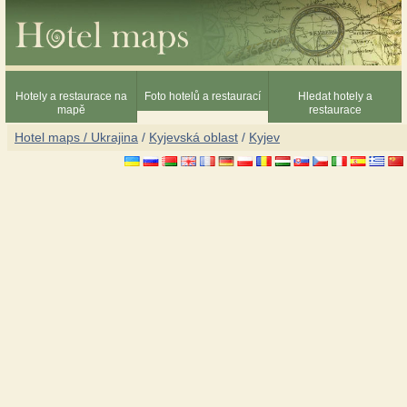
Hotely a restaurace na
Foto hotelů a restaurací
Hledat hotely a
mapě
restaurace
Hotel maps / Ukrajina
/
Kyjevská oblast
/
Kyjev