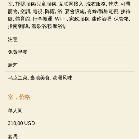
室, 托嬰服務/兒童服務, 互联网接入, 洗衣服務, 乾洗, 可帶
寵物, 空調, 電視, 阵雨, 浴, 宴會設施, 有線/衛星電視, 接待
處, 體育館, 行李搬運, Wi-Fi, 家政服務, 迷你酒吧, 保管箱,
指南/翻译, 溫泉浴/按摩浴缸
注意
免費早餐
厨艺
乌克兰菜, 当地美食, 欧洲风味
室，价格
单人间
310,00 USD
套房