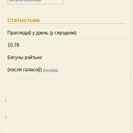
Статыстыка
Праглядаў у дзень (у сярэднім):
10.76
Бягучы рэйтынг
(пасля галасоў)
Адзнака