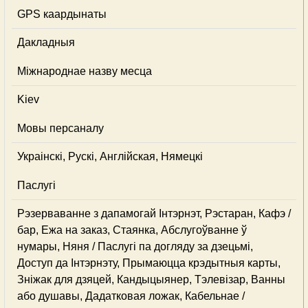
GPS каардынаты
Дакладныя
Міжнароднае назву месца
Kiev
Мовы персаналу
Украінскі, Рускі, Англійская, Нямецкі
Паслугі
Рэзерваванне з дапамогай Інтэрнэт, Рэстаран, Кафэ /
бар, Ежа на заказ, Стаянка, Абслугоўванне ў
нумары, Няня / Паслугі па догляду за дзецьмі,
Доступ да Інтэрнэту, Прымаюцца крэдытныя карты,
Зніжак для дзяцей, Кандыцыянер, Тэлевізар, Ванны
або душавы, Дадатковая ложак, Кабельнае /