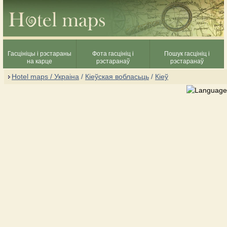
Гасцініцы і рэстараны
Фота гасцініц і
Пошук гасцініц і
на карце
рэстаранаў
рэстаранаў
Hotel maps / Украіна
/
Кіеўская вобласьць
/
Кіеў