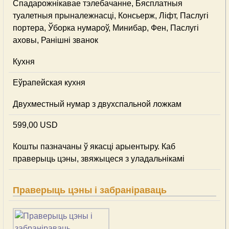
Спадарожнiкавае тэлебачанне, Бясплатныя
туалетныя прыналежнасці, Консьерж, Ліфт, Паслугі
портера, Ўборка нумароў, Минибар, Фен, Паслугі
аховы, Ранішні званок
Кухня
Еўрапейская кухня
Двухместный нумар з двухспальной ложкам
599,00 USD
Кошты пазначаны ў якасці арыентыру. Каб
праверыць цэны, звяжыцеся з уладальнікамі
Праверыць цэны і забраніраваць