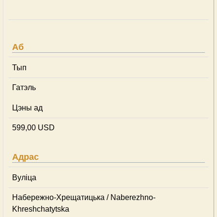
Аб
Тып
Гатэль
Цэны ад
599,00 USD
Адрас
Вуліца
Набережно-Хрещатицька / Naberezhno-
Khreshchatytska