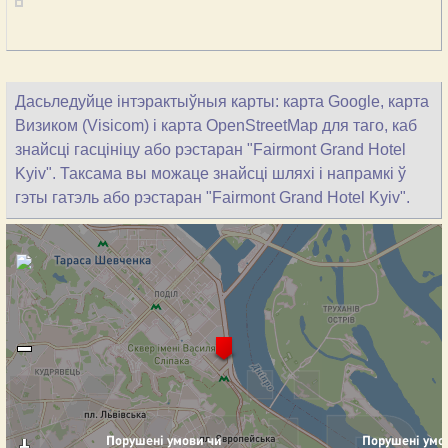
Дасьледуйце інтэрактыўныя карты: карта Google, карта
Визиком (Visicom) і карта OpenStreetMap для таго, каб
знайсці гасцініцу або рэстаран "Fairmont Grand Hotel
Kyiv". Таксама вы можаце знайсці шляхі і напрамкі ў
гэты гатэль або рэстаран "Fairmont Grand Hotel Kyiv".