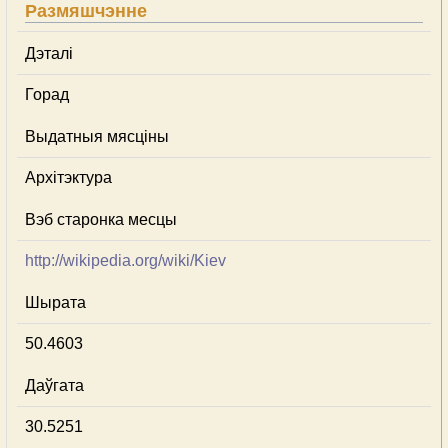
Размяшчэнне
Дэталі
Горад
Выдатныя мясціны
Архітэктура
Вэб старонка месцы
http://wikipedia.org/wiki/Kiev
Шырата
50.4603
Даўгата
30.5251