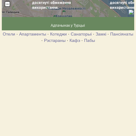
Адпачынак у Турцыі
Отели
·
Апартаменты
·
Котеджи
·
Санаторыі
·
Замкі
·
Пансіянаты
·
Рэстараны
·
Кафэ
·
Пабы