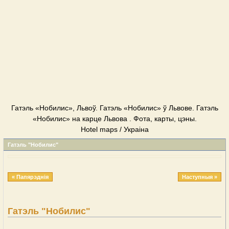
Гатэль «Нобилис», Львоў. Гатэль «Нобилис» ў Львове. Гатэль
«Нобилис» на карце Львова . Фота, карты, цэны.
Hotel maps / Украіна
Гатэль "Нобилис"
« Папярэднія
Наступныя »
Гатэль "Нобилис"