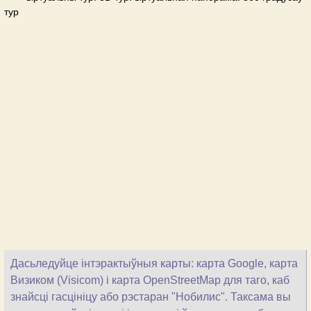
тур
Дасьледуйце інтэрактыўныя карты: карта Google, карта
Визиком (Visicom) і карта OpenStreetMap для таго, каб
знайсці гасцініцу або рэстаран "Нобилис". Таксама вы