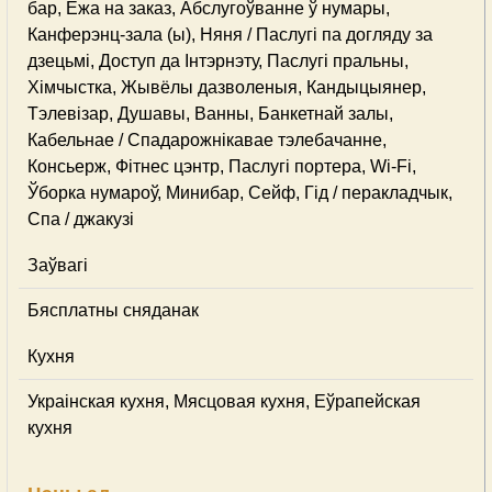
бар, Ежа на заказ, Абслугоўванне ў нумары,
Канферэнц-зала (ы), Няня / Паслугі па догляду за
дзецьмі, Доступ да Інтэрнэту, Паслугі пральны,
Хімчыстка, Жывёлы дазволеныя, Кандыцыянер,
Тэлевізар, Душавы, Ванны, Банкетнай залы,
Кабельнае / Спадарожнiкавае тэлебачанне,
Консьерж, Фітнес цэнтр, Паслугі портера, Wi-Fi,
Ўборка нумароў, Минибар, Сейф, Гід / перакладчык,
Спа / джакузі
Заўвагі
Бясплатны сняданак
Кухня
Украінская кухня, Мясцовая кухня, Еўрапейская
кухня