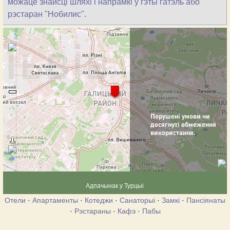
можаце знайсці шляхі і напрамкі ў гэты гатэль або
рэстаран "Нобилис".
Адпачынак у Турцыі
Отели
·
Апартаменты
·
Котеджи
·
Санаторыі
·
Замкі
·
Пансіянаты
·
Рэстараны
·
Кафэ
·
Пабы