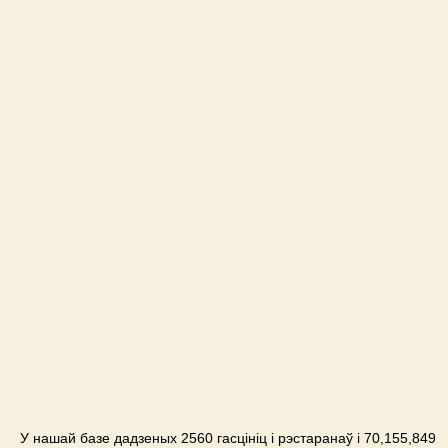
У нашай базе дадзеных 2560 гасцініц і рэстаранаў і 70,155,849