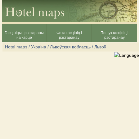
Гасцініцы і рэстараны
Фота гасцініц і
Пошук гасцініц і
на карце
рэстаранаў
рэстаранаў
Hotel maps / Украіна
/
Львоўская вобласць
/
Львоў