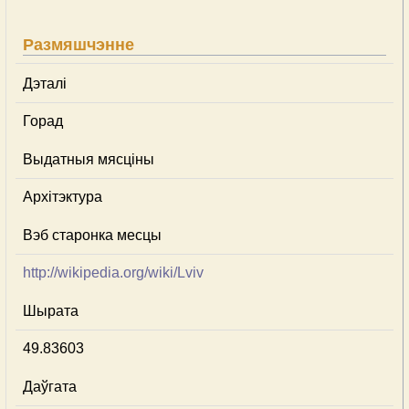
Размяшчэнне
Дэталі
Горад
Выдатныя мясціны
Архітэктура
Вэб старонка месцы
http://wikipedia.org/wiki/Lviv
Шырата
49.83603
Даўгата