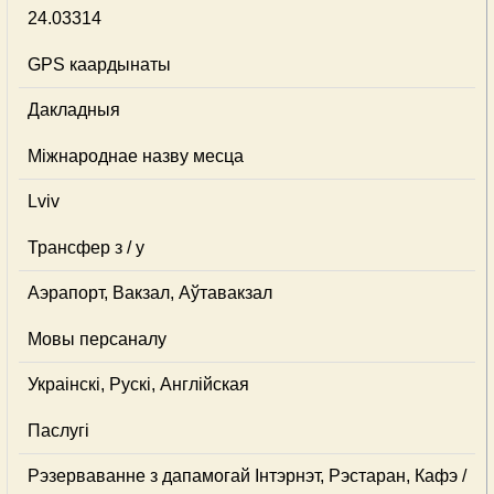
24.03314
GPS каардынаты
Дакладныя
Міжнароднае назву месца
Lviv
Трансфер з / у
Аэрапорт, Вакзал, Аўтавакзал
Мовы персаналу
Украінскі, Рускі, Англійская
Паслугі
Рэзерваванне з дапамогай Інтэрнэт, Рэстаран, Кафэ /