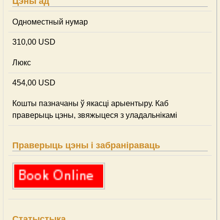
Цэны ад
Одноместный нумар
310,00 USD
Люкс
454,00 USD
Кошты пазначаны ў якасці арыентыру. Каб
праверыць цэны, звяжыцеся з уладальнікамі
Праверыць цэны і забраніраваць
Статыстыка