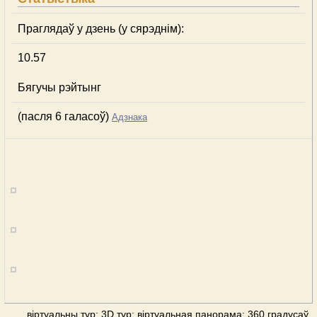
Праглядаў у дзень (у сярэднім):
10.57
Бягучы рэйтынг
(пасля 6 галасоў)
Адзнака
віртуальны тур: 3D тур: віртуальная панорама: 360 градусаў