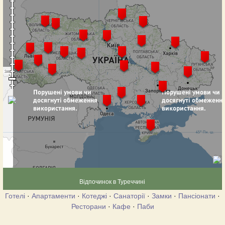
Відпочинок в Туреччині
Готелі
·
Апартаменти
·
Котеджі
·
Санаторії
·
Замки
·
Пансіонати
·
Ресторани
·
Кафе
·
Паби