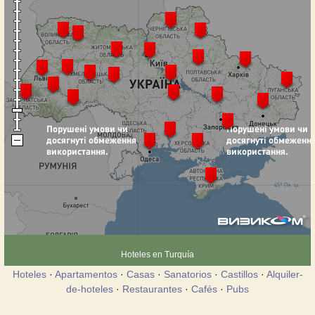
Hoteles en Turquía
Hoteles
·
Apartamentos
·
Casas
·
Sanatorios
·
Castillos
·
Alquiler-
de-hoteles
·
Restaurantes
·
Cafés
·
Pubs