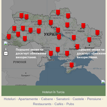
Hoteluri în Turcia
Hoteluri
·
Apartamente
·
Cabane
·
Sanatorii
·
Castele
·
Pensiune
·
Restaurants
·
Cafés
·
Pubs