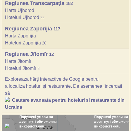
Regiunea Transcarpaţia
182
Harta Ujhorod
Hoteluri Ujhorod
22
Regiunea Zaporijia
117
Harta Zaporijia
Hoteluri Zaporijia
26
Regiunea Jîtomîr
12
Harta Jîtomîr
Hoteluri Jîtomîr
8
Exploreaza hărţi interactive de Google pentru
a localiza hoteluri şi restaurante. De asemenea, încercaţi
să
Cautare avansata pentru hoteluri si restaurante din
Ucraina