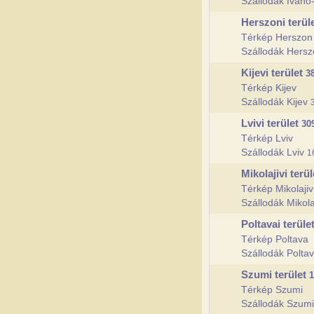
Szállodák Ivano
Herszoni terül
Térkép Herszon
Szállodák Hers
Kijevi terület
3
Térkép Kijev
Szállodák Kijev
Lvivi terület
30
Térkép Lviv
Szállodák Lviv
1
Mikolajivi terü
Térkép Mikolajiv
Szállodák Mikola
Poltavai terüle
Térkép Poltava
Szállodák Polta
Szumi terület
1
Térkép Szumi
Szállodák Szum