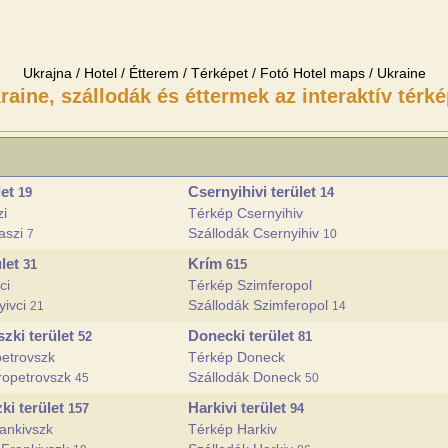
Ukrajna / Hotel / Étterem / Térképet / Fotó Hotel maps / Ukraine
raine, szállodák és éttermek az interaktív térké
let
Csernyihivi terület
19
14
zi
Térkép Csernyihiv
aszi
Szállodák Csernyihiv
7
10
ület
Krím
31
615
ci
Térkép Szimferopol
yivci
Szállodák Szimferopol
21
14
zki terület
Donecki terület
52
81
etrovszk
Térkép Doneck
ropetrovszk
Szállodák Doneck
45
50
ki terület
Harkivi terület
157
94
ankivszk
Térkép Harkiv