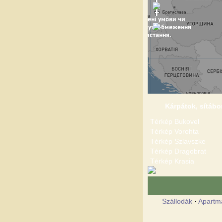
Kárpátok, sítábo
Térkép Bukovel
Térkép Vorohta
Térkép Szlavszke
Térkép Dragobrat
Térkép Krasia
Szállodák
·
Apartm