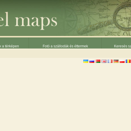
k a térképen
Fotó a szállodák és éttermek
Keresés sz