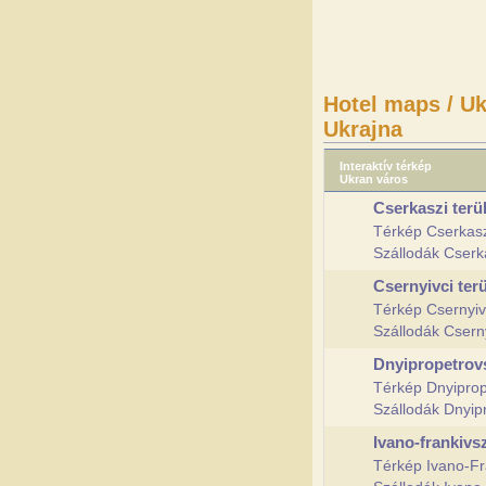
Hotel maps / Uk
Ukrajna
Interaktív térkép
Ukran város
Cserkaszi terü
Térkép Cserkas
Szállodák Cserk
Csernyivci ter
Térkép Csernyiv
Szállodák Csern
Dnyipropetrovs
Térkép Dnyiprop
Szállodák Dnyip
Ivano-frankivsz
Térkép Ivano-Fr