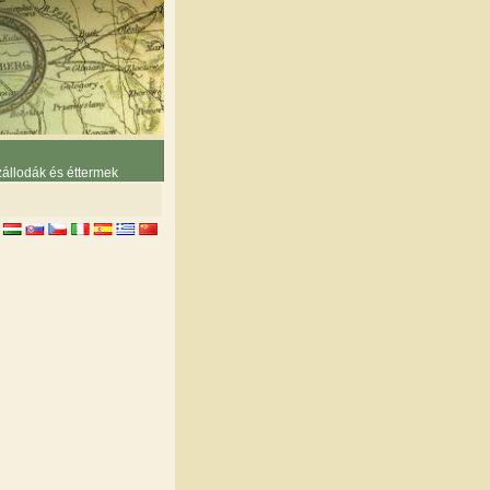
állodák és éttermek