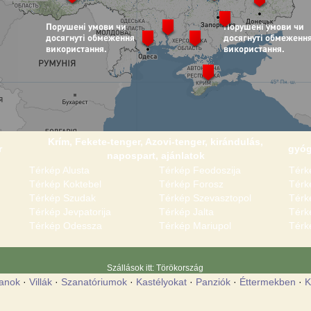
Krím, Fekete-tenger, Azovi-tenger, kirándulás,
r
gyóg
napospart, ajánlatok
Térkép Alusta
Térkép Feodoszija
Térk
Térkép Koktebel
Térkép Forosz
Térk
Térkép Szudak
Térkép Szevasztopol
Térk
Térkép Jevpatorija
Térkép Jalta
Térk
Térkép Odessza
Térkép Mariupol
Térk
Szállások itt: Törökország
anok
·
Villák
·
Szanatóriumok
·
Kastélyokat
·
Panziók
·
Éttermekben
·
K