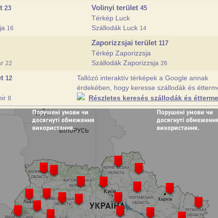
et
Volinyi terület
23
45
Térkép Luck
cja
Szállodák Luck
16
14
Zaporizzsjai terület
117
Térkép Zaporizzsja
ár
Szállodák Zaporizzsja
22
26
et
Tallózó interaktív térképek a Google annak
12
érdekében, hogy keresse szállodák és éttermek
mir
Részletes keresés szállodák és étterm
8