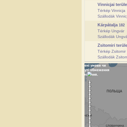
Vinnicjai terül
Térkép Vinnicja
Szállodák Vinni
Kárpátalja
182
Térkép Ungvár
Szállodák Ungv
Zsitomiri terül
Térkép Zsitomir
Szállodák Zsito