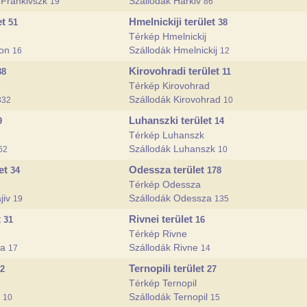
-Frankivszk
Szállodák Harkiv
19
86
et
Hmelnickiji terület
51
38
Térkép Hmelnickij
zon
Szállodák Hmelnickij
16
12
Kirovohradi terület
88
11
Térkép Kirovohrad
Szállodák Kirovohrad
332
10
Luhanszki terület
9
14
Térkép Luhanszk
Szállodák Luhanszk
62
10
let
Odessza terület
34
178
Térkép Odessza
jiv
Szállodák Odessza
19
135
t
Rivnei terület
31
16
Térkép Rivne
va
Szállodák Rivne
17
14
Ternopili terület
2
27
Térkép Ternopil
i
Szállodák Ternopil
10
15