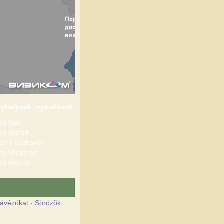
yhelynek, nyaralások
ép Saki
ép Morsin
ép Truszkavec
ép Mirgorod
ép Polena
ávézókat
·
Sörözõk