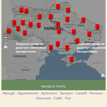
Alberghi in Turchia
Alberghi
·
Appartamenti
·
Agriturismi
·
Sanatori
·
Castelli
·
Pensioni
·
Ristoranti
·
Caffè
·
Pub