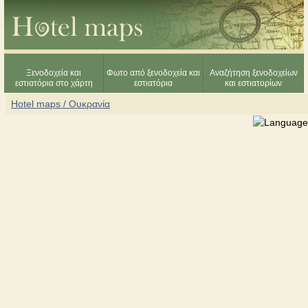
Ξενοδοχεία και
Φωτο από ξενοδοχεία και
Αναζήτηση ξενοδοχείων
εστιατόρια στο χάρτη
εστιατόρια
και εστιατορίων
Hotel maps / Ουκρανία