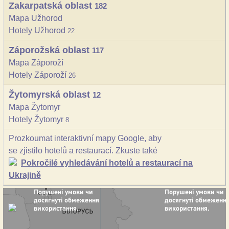
Zakarpatská oblast
182
Mapa Užhorod
Hotely Užhorod
22
Záporožská oblast
117
Mapa Záporoží
Hotely Záporoží
26
Žytomyrská oblast
12
Mapa Žytomyr
Hotely Žytomyr
8
Prozkoumat interaktivní mapy Google, aby
se zjistilo hotelů a restaurací. Zkuste také
Pokročilé vyhledávání hotelů a restaurací na
Ukrajině