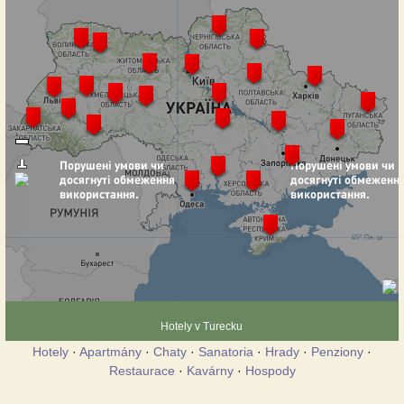
Hotely v Turecku
Hotely
·
Apartmány
·
Chaty
·
Sanatoria
·
Hrady
·
Penziony
·
Restaurace
·
Kavárny
·
Hospody