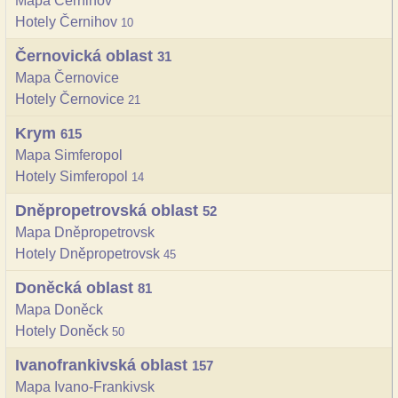
Mapa Černihov
Hotely Černihov
10
Černovická oblast
31
Mapa Černovice
Hotely Černovice
21
Krym
615
Mapa Simferopol
Hotely Simferopol
14
Dněpropetrovská oblast
52
Mapa Dněpropetrovsk
Hotely Dněpropetrovsk
45
Doněcká oblast
81
Mapa Doněck
Hotely Doněck
50
Ivanofrankivská oblast
157
Mapa Ivano-Frankivsk