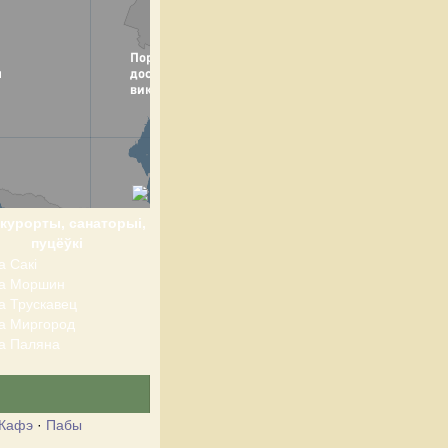
 курорты, санаторыі,
пуцёўкі
а Сакі
та Моршин
а Трускавец
а Миргород
а Паляна
Кафэ
·
Пабы