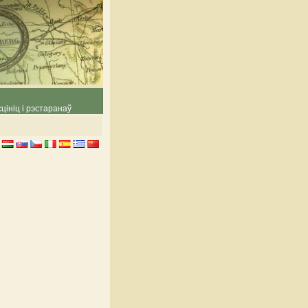
цініц і рэстаранаў