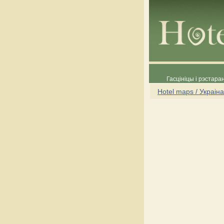
Гасцініцы і рэстара
Hotel maps / Украіна