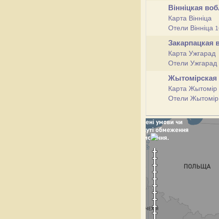
Вінніцкая во
Карта Вінніца
Отели Вінніца
1
Закарпацкая 
Карта Ужгарад
Отели Ужгарад
Жытомірская
Карта Жытомір
Отели Жытомі