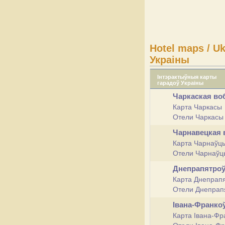
Hotel maps / U
Украіны
Інтэрактыўныя карты
гарадоў Украіны
Чаркаская во
Карта Чаркасы
Отели Чаркас
Чарнавецкая
Карта Чарнаўц
Отели Чарнаў
Днепрапятро
Карта Днепрап
Отели Днепрап
Івана-Франко
Карта Івана-Фр