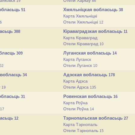
ранковск
Отели Харкаў
19
86
вобласьць
Хмяльніцкая вобласьць
51
38
Карта Хмяльніцкі
Отели Хмяльніцкі
6
12
ласьць
Кіраваградзкая вобласьць
388
11
Карта Кіраваград
Отели Кіраваград
10
обласць
Луганская вобласьць
309
14
Карта Луганск
Отели Луганск
62
10
 вобласць
Адэская вобласьць
34
178
Карта Адэса
ў
Отели Адэса
19
135
обласьць
Ровенская вобласьць
31
16
Карта Роўна
Отели Роўна
17
14
ласьць
Тэрнопальская вобласьць
12
27
Карта Тэрнопаль
Отели Тэрнопаль
15