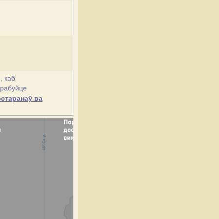
, каб
спрабуйце
эстаранаў ва