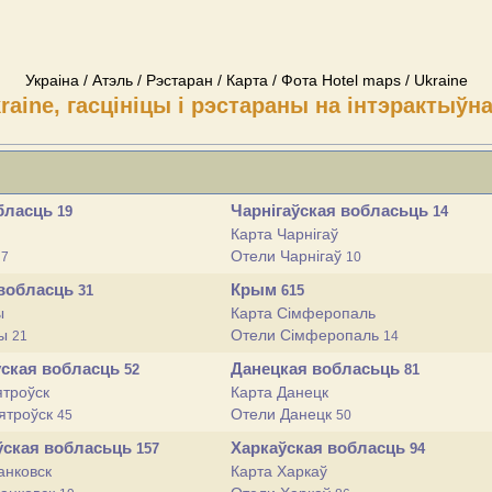
Украіна / Атэль / Рэстаран / Карта / Фота Hotel maps / Ukraine
kraine, гасцініцы і рэстараны на інтэрактыўн
бласць
Чарнігаўская вобласьць
19
14
Карта Чарнігаў
ы
Отели Чарнігаў
7
10
 вобласць
Крым
31
615
ы
Карта Сімферопаль
цы
Отели Сімферопаль
21
14
ўская вобласць
Данецкая вобласьць
52
81
ятроўск
Карта Данецк
ятроўск
Отели Данецк
45
50
ўская вобласьць
Харкаўская вобласць
157
94
анковск
Карта Харкаў