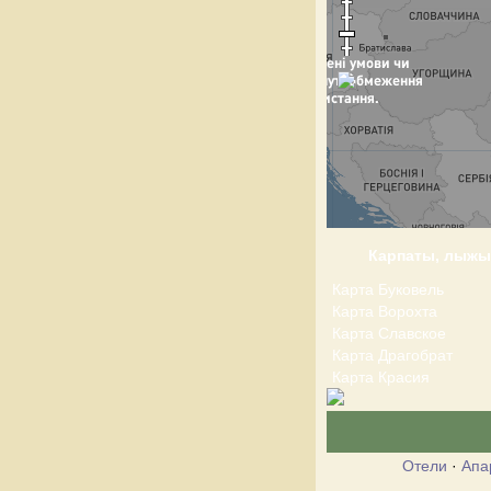
Карпаты, лыжы
Карта Буковель
Карта Ворохта
Карта Славское
Карта Драгобрат
Карта Красия
Отели
·
Апа