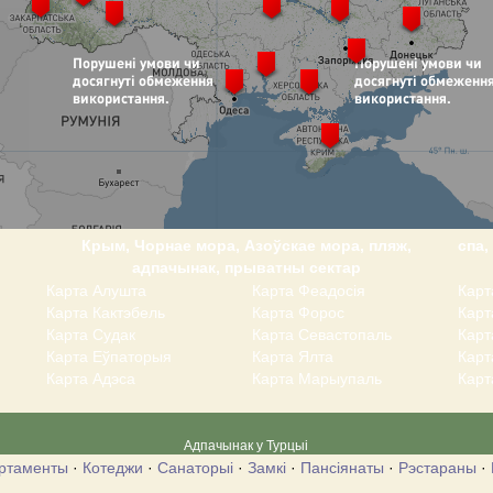
Крым, Чорнае мора, Азоўскае мора, пляж,
спа,
адпачынак, прыватны сектар
Карта Алушта
Карта Феадосія
Карт
Карта Кактэбель
Карта Форос
Кар
Карта Судак
Карта Севастопаль
Карт
Карта Еўпаторыя
Карта Ялта
Карт
Карта Адэса
Карта Марыупаль
Карт
Адпачынак у Турцыі
ртаменты
·
Котеджи
·
Санаторыі
·
Замкі
·
Пансіянаты
·
Рэстараны
·