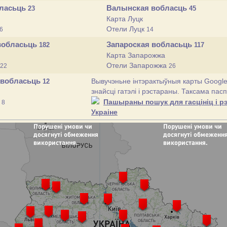
бласьць
Валынская вобласць
23
45
Карта Луцк
Отели Луцк
6
14
вобласьць
Запароская вобласьць
182
117
Карта Запарожжа
Отели Запарожжа
22
26
 вобласьць
Вывучэньне інтэрактыўныя карты Google
12
знайсці гатэлі і рэстараны. Таксама па
р
Пашыраны пошук для гасцініц і р
8
Украіне