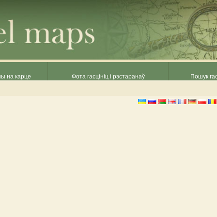
ны на карце
Фота гасцініц і рэстаранаў
Пошук гас