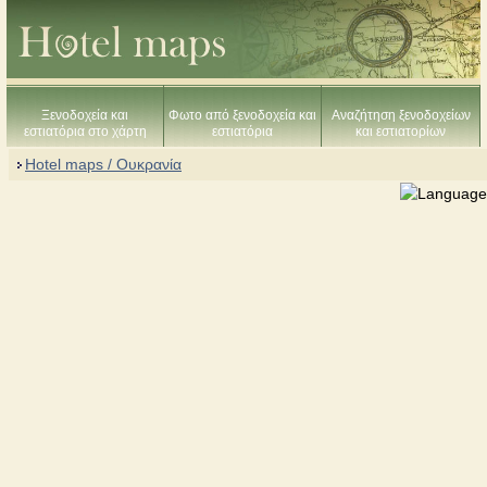
Ξενοδοχεία και
Φωτο από ξενοδοχεία και
Αναζήτηση ξενοδοχείων
εστιατόρια στο χάρτη
εστιατόρια
και εστιατορίων
Hotel maps / Ουκρανία