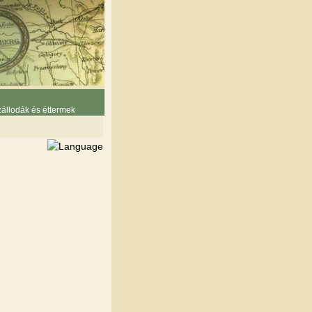
állodák és éttermek