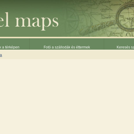
k a térképen
Fotó a szállodák és éttermek
Keresés sz
na