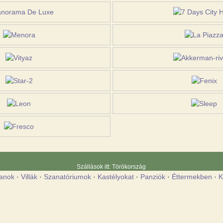
Szállások itt: Törökország
anok
·
Villák
·
Szanatóriumok
·
Kastélyokat
·
Panziók
·
Éttermekben
·
K