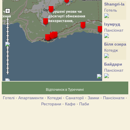
Shangri-la
Готель
Ізумруд
Пансіонат
Біля озера
Котедж
Байдари
Пансіонат
Гранд
Відпочинок в Туреччині
Флер
Готель
Готелі
·
Апартаменти
·
Котеджі
·
Санаторії
·
Замки
·
Пансіонати
·
Ресторани
·
Кафе
·
Паби
Календи
Готель