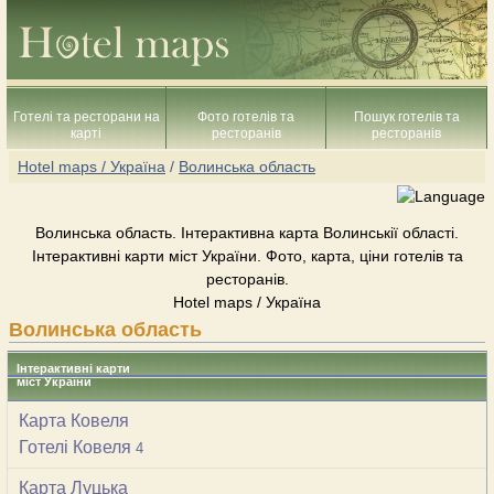
Готелі та ресторани на
Фото готелів та
Пошук готелів та
карті
ресторанів
ресторанів
Hotel maps / Україна
/
Волинська область
Волинська область. Інтерактивна карта Волинськії області.
Інтерактивні карти міст України. Фото, карта, ціни готелів та
ресторанів.
Hotel maps / Україна
Волинська область
Інтерактивні карти
міст України
Карта Ковеля
Готелі Ковеля
4
Карта Луцька