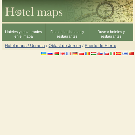
Hoteles y restaurantes
Foto de los hoteles y
Buscar hoteles y
en el mapa
restaurantes
restaurantes
Hotel maps / Ucrania
/
Óblast de Jerson
/
Puerto de Hierro