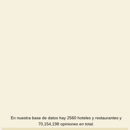
Pensión
Ckazka
Pensión
Mesto pod
solntsem
Pensión
Morskoy
Pensión
Ostrov
Piratov
Pensión
Uzhnyi
Pensión
En nuestra base de datos hay 2560 hoteles y restaurantes y
70,154,198 opiniones en total.
Perekrestok