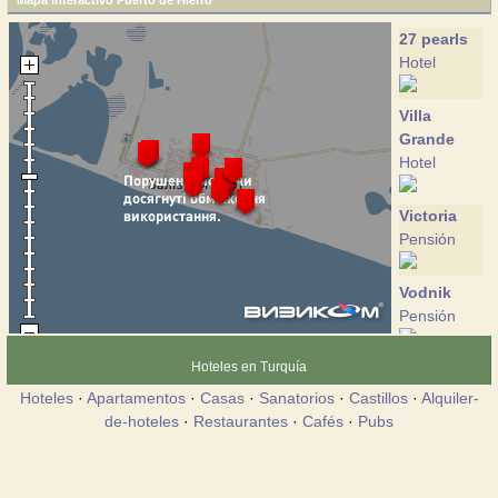
Mapa interactivo Puerto de Hierro
27 pearls
Hotel
Villa
Grande
Hotel
Victoria
Pensión
Vodnik
Pensión
Hoteles en Turquía
Galich
Pensión
Hoteles
·
Apartamentos
·
Casas
·
Sanatorios
·
Castillos
·
Alquiler-
de-hoteles
·
Restaurantes
·
Cafés
·
Pubs
Gostiniy
dvor