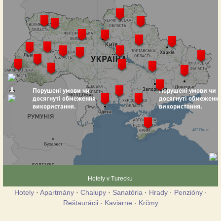
Hotely v Turecku
Hotely
·
Apartmány
·
Chalupy
·
Sanatória
·
Hrady
·
Penzióny
·
Reštaurácii
·
Kaviarne
·
Krčmy