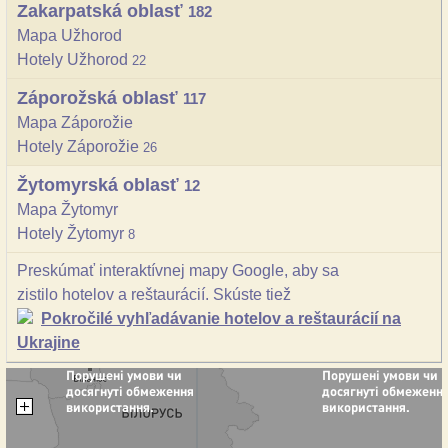
Zakarpatská oblasť
182
Mapa Užhorod
Hotely Užhorod
22
Záporožská oblasť
117
Mapa Záporožie
Hotely Záporožie
26
Žytomyrská oblasť
12
Mapa Žytomyr
Hotely Žytomyr
8
Preskúmať interaktívnej mapy Google, aby sa
zistilo hotelov a reštaurácií. Skúste tiež
Pokročilé vyhľadávanie hotelov a reštaurácií na
Ukrajine