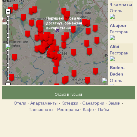
4 комнаты
Отель
Abajour
Ресторан
Alibi
Ресторан
Baden-
Baden
Отель
Отдых в Турции
Bier Gasse
Ресторан
Отели
·
Апартаменты
·
Котеджи
·
Санатории
·
Замки
·
Пансионаты
·
Рестораны
·
Кафе
·
Пабы
Cosmopolit
Отель