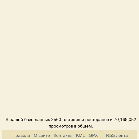
Davidoff
Ресторан
Elion
Кафе
Familia
Ресторан
Fashion
Ресторан
Holiday
Ресторан
Hotel Viva
Отель
В нашей базе данных 2560 гостиниц и ресторанов и 70,168,052
просмотров в общем.
Jazzter
Правила
О сайте
Контакты
KML
GPX
RSS лента
Клуб