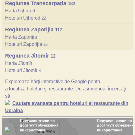
Regiunea Transcarpaţia
182
Harta Ujhorod
Hoteluri Ujhorod
22
Regiunea Zaporijia
117
Harta Zaporijia
Hoteluri Zaporijia
26
Regiunea Jîtomîr
12
Harta Jîtomîr
Hoteluri Jîtomîr
8
Exploreaza hărţi interactive de Google pentru
a localiza hoteluri şi restaurante. De asemenea, încercaţi
să
Cautare avansata pentru hoteluri si restaurante din
Ucraina