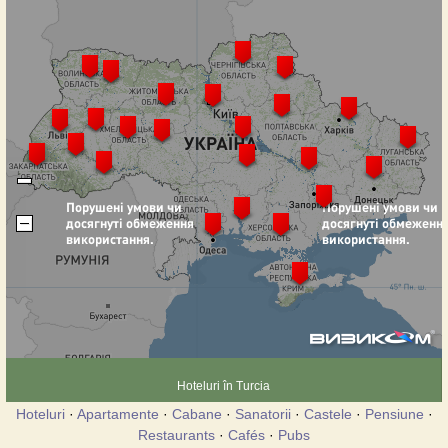
Hoteluri în Turcia
Hoteluri
·
Apartamente
·
Cabane
·
Sanatorii
·
Castele
·
Pensiune
·
Restaurants
·
Cafés
·
Pubs