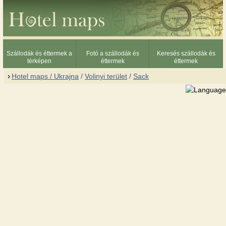
Szállodák és éttermek a
Fotó a szállodák és
Keresés szállodák és
térképen
éttermek
éttermek
Hotel maps / Ukrajna
/
Volinyi terület
/
Sack