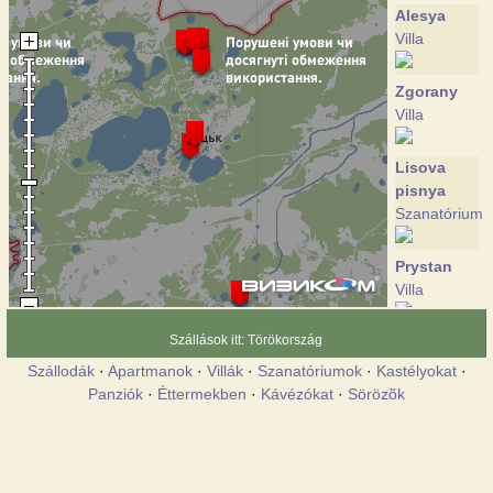
Alesya
Villa
Zgorany
Villa
Lisova
pisnya
Szanatórium
Prystan
Villa
Szállások itt: Törökország
Bereg
Villa
Szállodák
·
Apartmanok
·
Villák
·
Szanatóriumok
·
Kastélyokat
·
Panziók
·
Éttermekben
·
Kávézókat
·
Sörözõk
Sribnytsya
Szálloda