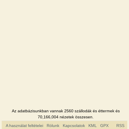
Ulana's
Villa
Shatskotel
Szálloda
Schedry
Miroshnyk
Szálloda
Az adatbázisunkban vannak 2560 szállodák és éttermek és
70,166,004 nézetek összesen.
A használat feltételei
Rólunk
Kapcsolatok
KML
GPX
RSS