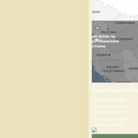
Καρπάθια, ταξίδι, δι
Χάρτης Buκοβελ
Χάρτης Bοροhτα
Χάρτης Σλαβσκο
Χάρτης Δραγοβρατ
Χάρτης Κρασιά