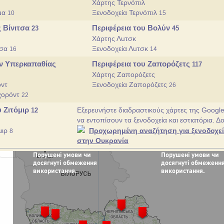
Χάρτης Τερνόπιλ
ύμα
Ξενοδοχεία Τερνόπιλ
10
15
ς Βίνιτσα
Περιφέρεια του Βολύν
23
45
Χάρτης Λuτσκ
τσα
Ξενοδοχεία Λuτσκ
16
14
ν Υπερκαπαθίας
Περιφέρεια του Ζαπορόζετς
117
Χάρτης Ζαπορόζετς
όντ
Ξενοδοχεία Ζαπορόζετς
26
χορόντ
22
υ Ζιτόμιρ
Εξερευνήστε διαδραστικούς χάρτες της Google
12
να εντοπίσουν τα ξενοδοχεία και εστιατόρια. Δ
μιρ
Προχωρημένη αναζήτηση για ξενοδοχεία
8
στην Ουκρανία