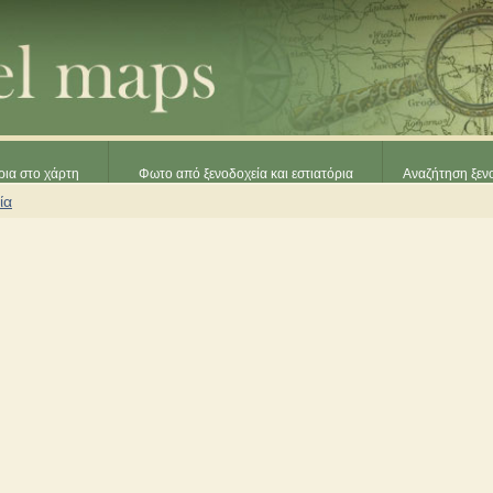
ρια στο χάρτη
Φωτο από ξενοδοχεία και εστιατόρια
Αναζήτηση ξενο
ία