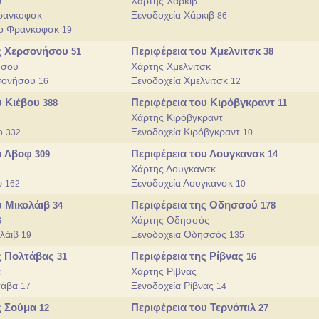
7
Χάρτης Χάρκιβ
ρανκοφσκ
Ξενοδοχεία Χάρκιβ
86
νο Φρανκοφσκ
19
ης Χερσονήσου
Περιφέρεια του Χμελνιτσκ
51
38
ήσου
Χάρτης Χμελνιτσκ
ρσονήσου
Ξενοδοχεία Χμελνιτσκ
16
12
υ Κιέβου
Περιφέρεια του Κιρόβγκραντ
388
11
Χάρτης Κιρόβγκραντ
βο
Ξενοδοχεία Κιρόβγκραντ
332
10
ου Λβοφ
Περιφέρεια του Λουγκανσκ
309
14
Χάρτης Λουγκανσκ
φ
Ξενοδοχεία Λουγκανσκ
162
10
υ Μικολάιβ
Περιφέρεια της Οδησσού
34
178
β
Χάρτης Οδησσός
ολάιβ
Ξενοδοχεία Οδησσός
19
135
ης Πολτάβας
Περιφέρεια της Ρίβνας
31
16
α
Χάρτης Ρίβνας
τάβα
Ξενοδοχεία Ρίβνας
17
14
ς Σούμα
Περιφέρεια του Τερνόπιλ
12
27