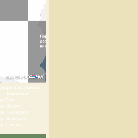
έρετρα spa, πακέτα
διακοπών
ης Σάκι
ης Mορσυν
ης Tρuσκαβετσ
ης Μυρκοροντ
ης Πολυανα