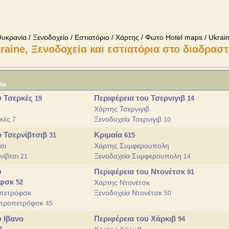
υκρανία / Ξενοδοχείο / Εστιατόριο / Χάρτης / Φωτο Hotel maps / Ukrai
raine, Ξενοδοχεία και εστιατόρια στο διαδραστ
ία
υ Τσερκές
Περιφέρεια του Τσερνιγιβ
19
14
Χάρτης Τσερνιγιβ
ρκές
Ξενοδοχεία Τσερνιγιβ
7
10
υ Τσερνίβτσιβ
Κριμαία
31
615
σι
Χάρτης Συμφερουπολη
νίβτσι
Ξενοδοχεία Συμφερουπολη
21
14
υ
Περιφέρεια του Ντονέτσκ
81
όφσκ
52
Χάρτης Ντονέτσκ
οπετρόφσκ
Ξενοδοχεία Ντονέτσκ
50
ιπροπετρόφσκ
45
υ Ιβανο
Περιφέρεια του Χάρκιβ
94