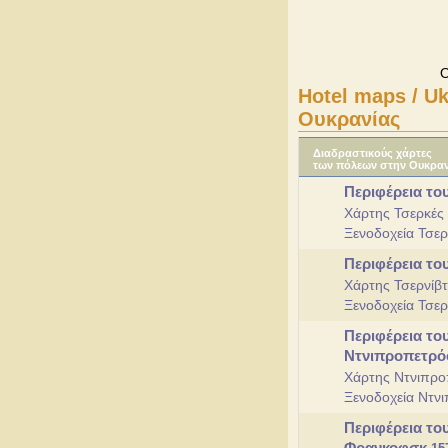
Ο
Hotel maps / Uk
Ουκρανίας
Διαδραστικούς χάρτες
των πόλεων στην Ουκραν
Περιφέρεια το
Χάρτης Τσερκές
Ξενοδοχεία Τσε
Περιφέρεια το
Χάρτης Τσερνίβτ
Ξενοδοχεία Τσερ
Περιφέρεια το
Ντνιπροπετρ
Χάρτης Ντνιπρ
Ξενοδοχεία Ντν
Περιφέρεια το
Φρανκοφσκ