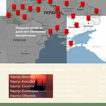
θ
ακοπές
Κριμαία, Μαύρη θάλασσα, Αζοφική θάλασσα, ταξίδιο
Χάρτης Αλούστα
Χάρτης Θεοδοσία
Χάρτ
Χάρτης Κοκτεβελ
Χάρτης Φοροσ
Χάρτ
Χάρτης Σουντάκ
Χάρτης Σεβαστούπολη
Χάρτ
Χάρτης Ευπατόρια
Χάρτης Γιάλτα
Χάρτ
Χάρτης Οδησσός
Χάρτης Μαριθπολη
Χάρτ