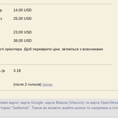
ер
14,00 USD
з
25,00 USD
23,00 USD
38,00 USD
ості орієнтира. Щоб перевірити ціни, зв'яжіться з власниками
 (в
3.18
г
(після 2 голосів)
Оцінка
тивні карти: карта Google, карта Візіком (Visicom) та карта OpenStr
сторан "Ізабелла". Також ви можете знайти шляхи та напрямки в го