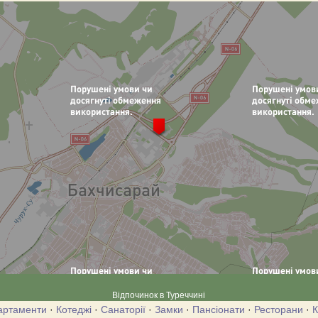
Відпочинок в Туреччині
артаменти
·
Котеджі
·
Санаторії
·
Замки
·
Пансіонати
·
Ресторани
·