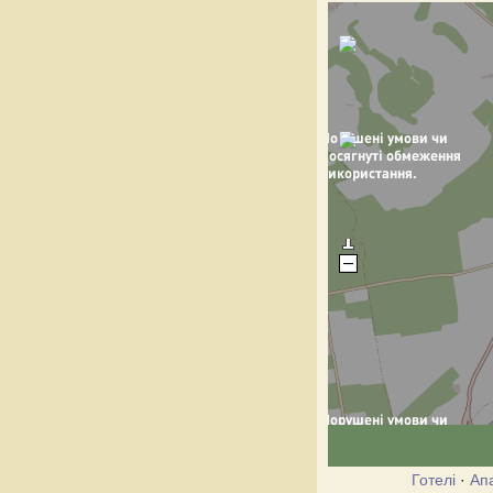
Готелі
·
Ап