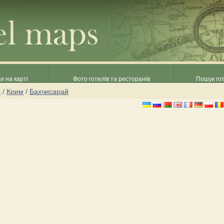
и на карті
Фото готелів та ресторанів
Пошук гот
а
/
Крим
/
Бахчисарай