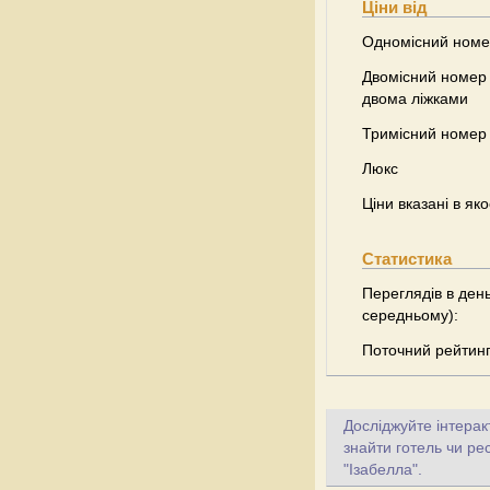
Ціни від
Одномісний ном
Двомісний номер 
двома ліжками
Тримісний номер
Люкс
Ціни вказані в як
Статистика
Переглядів в день
середньому):
Поточний рейтин
Досліджуйте інтерак
знайти готель чи ре
"Ізабелла".