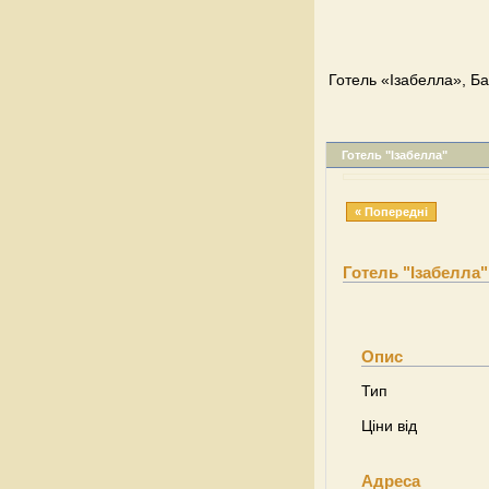
Готель «Ізабелла», Ба
Готель "Ізабелла"
« Попередні
Готель "Ізабелла"
Опис
Тип
Ціни від
Адреса