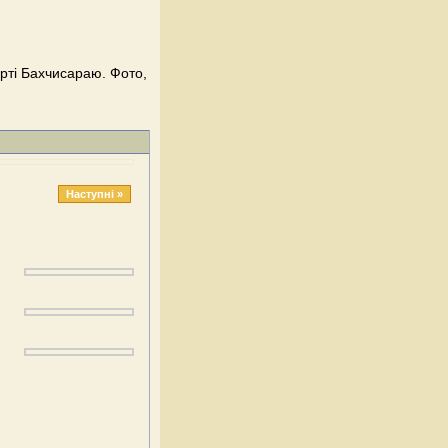
арті Бахчисараю. Фото,
Наступні »