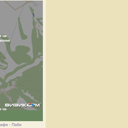
Кафе
·
Паби