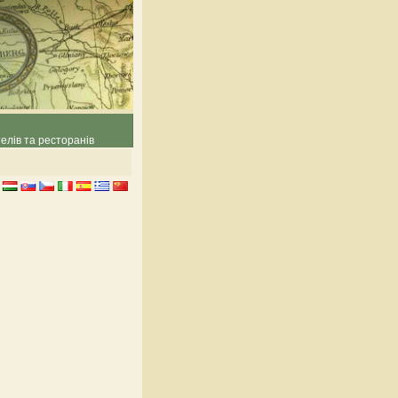
елів та ресторанів