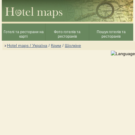
Готелі та ресторани на
Фото готелів та
Пошук готелів та
карті
ресторанів
ресторанів
Hotel maps / Україна
/
Крим
/
Щолкіне