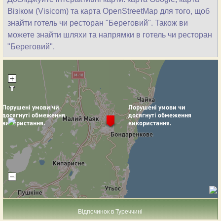
Візіком (Visicom) та карта OpenStreetMap для того, щоб
знайти готель чи ресторан "Береговий". Також ви
можете знайти шляхи та напрямки в готель чи ресторан
"Береговий".
Відпочинок в Туреччині