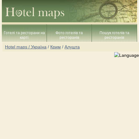
Готелі та ресторани на
Фото готелів та
Пошук готелів та
карті
ресторанів
ресторанів
Hotel maps / Україна
/
Крим
/
Алушта