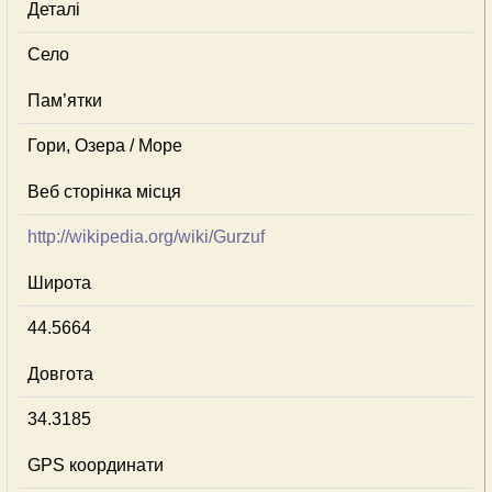
Деталі
Село
Пам’ятки
Гори, Озера / Море
Веб сторінка місця
http://wikipedia.org/wiki/Gurzuf
Широта
44.5664
Довгота
34.3185
GPS координати