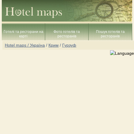
Готелі та ресторани на
Фото готелів та
Пошук готелів та
карті
ресторанів
ресторанів
Hotel maps / Україна
/
Крим
/
Гурзуф