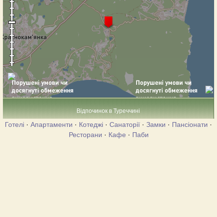
Відпочинок в Туреччині
Готелі
·
Апартаменти
·
Котеджі
·
Санаторії
·
Замки
·
Пансіонати
·
Ресторани
·
Кафе
·
Паби