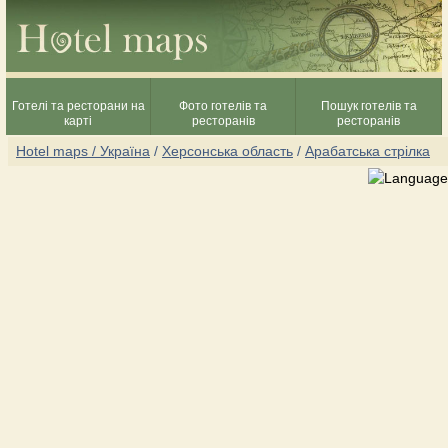
Готелі та ресторани на
Фото готелів та
Пошук готелів та
карті
ресторанів
ресторанів
Hotel maps / Україна
/
Херсонська область
/
Арабатська стрілка