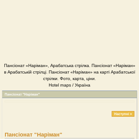
Пансіонат «Наріман», Арабатська стрілка. Пансіонат «Наріман»
в Арабатській стрілці. Пансіонат «Наріман» на карті Арабатської
стрілки. Фото, карта, ціни.
Hotel maps / Україна
Пансіонат "Наріман"
Наступні »
Пансіонат "Наріман"