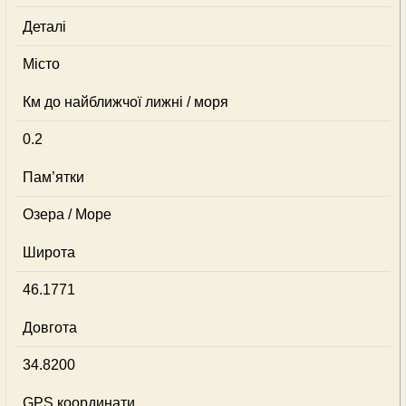
Деталі
Місто
Км до найближчої лижні / моря
0.2
Пам’ятки
Озера / Море
Широта
46.1771
Довгота
34.8200
GPS координати