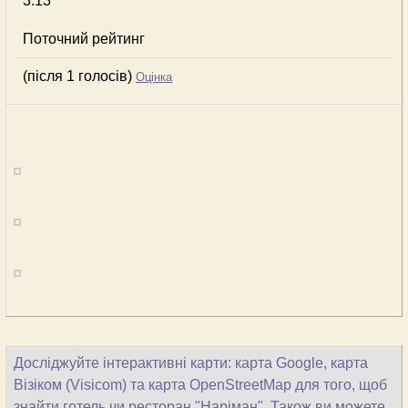
3.13
Поточний рейтинг
(після 1 голосів)
Оцінка
Досліджуйте інтерактивні карти: карта Google, карта
Візіком (Visicom) та карта OpenStreetMap для того, щоб
знайти готель чи ресторан "Наріман". Також ви можете