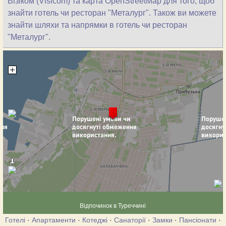
Візіком (Visicom) та карта OpenStreetMap для того, щоб
знайти готель чи ресторан "Металург". Також ви можете
знайти шляхи та напрямки в готель чи ресторан
"Металург".
Відпочинок в Туреччині
Готелі
·
Апартаменти
·
Котеджі
·
Санаторії
·
Замки
·
Пансіонати
·