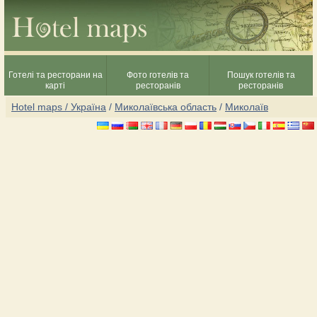
Готелі та ресторани на
Фото готелів та
Пошук готелів та
карті
ресторанів
ресторанів
Hotel maps / Україна
/
Миколаївська область
/
Миколаїв