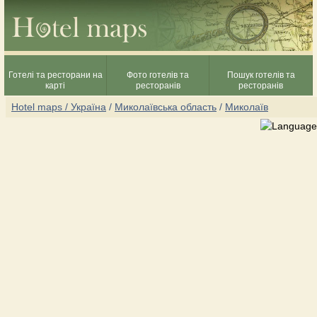
Готелі та ресторани на
Фото готелів та
Пошук готелів та
карті
ресторанів
ресторанів
Hotel maps / Україна
/
Миколаївська область
/
Миколаїв