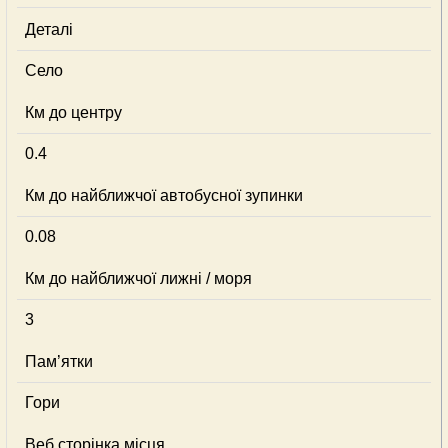
Деталі
Село
Км до центру
0.4
Км до найближчої автобусної зупинки
0.08
Км до найближчої лижні / моря
3
Пам’ятки
Гори
Веб сторінка місця