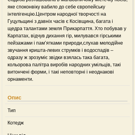
яке споконвіку вабило до себе європейську
інтелігенцію.Центром народної творчості на
Гуцульщині з давніх часів є Косівщина, багата і
щедра талантами земля Прикарпаття. Хто побував у
Карпатах, відчув дихання гір, милувався гірськими
пейзажами і пам’ятками природи,слухав мелодійне
звучання кришта-левих струмків і водоспадів –
одразу ж зрозуміє звідки взялась така багата,
кольорова палітра виробів народних умільців, такі
витончені форми, і такі неповторні і неоднакові
орнаменти.
Опис
Тип
Котедж