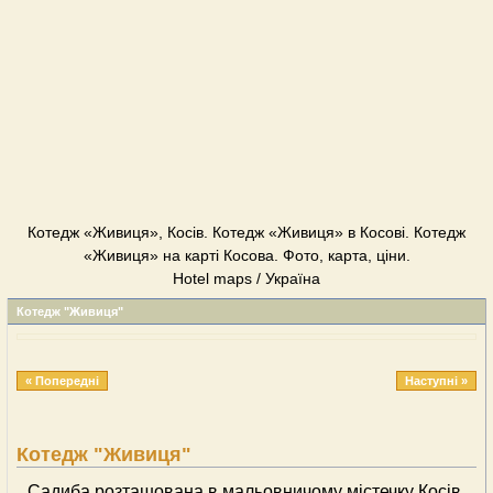
Котедж «Живиця», Косів. Котедж «Живиця» в Косові. Котедж
«Живиця» на карті Косова. Фото, карта, ціни.
Hotel maps / Україна
Котедж "Живиця"
« Попередні
Наступні »
Котедж "Живиця"
Садиба розташована в мальовничому містечку Косів,