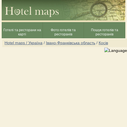
Готелі та ресторани на
Фото готелів та
Пошук готелів та
карті
ресторанів
ресторанів
Hotel maps / Україна
/
Івано-Франківська область
/
Косів