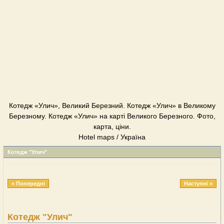
Котедж «Улич», Великий Березний. Котедж «Улич» в Великому
Березному. Котедж «Улич» на карті Великого Березного. Фото,
карта, ціни.
Hotel maps / Україна
Котедж "Улич"
« Попередні
Наступні »
Котедж "Улич"