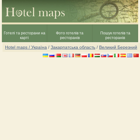
Готелі та ресторани на
Фото готелів та
Пошук готелів та
карті
ресторанів
ресторанів
Hotel maps / Україна
/
Закарпатська область
/
Великий Березний