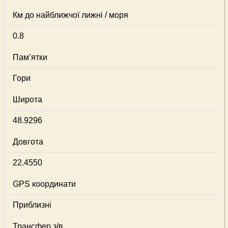
Км до найближчої лижні / моря
0.8
Пам’ятки
Гори
Широта
48.9296
Довгота
22.4550
GPS координати
Приблизні
Трансфер з/в