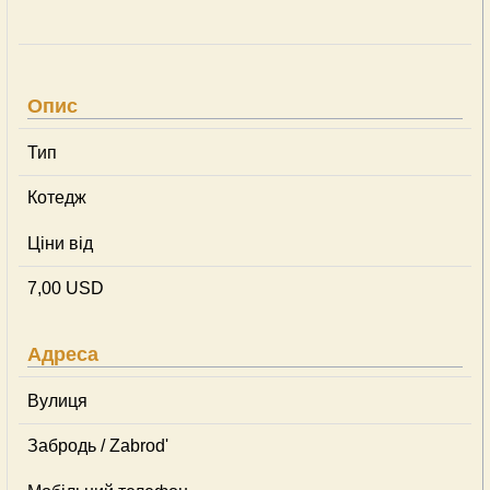
Опис
Тип
Котедж
Ціни від
7,00 USD
Адреса
Вулиця
Забродь / Zabrod'