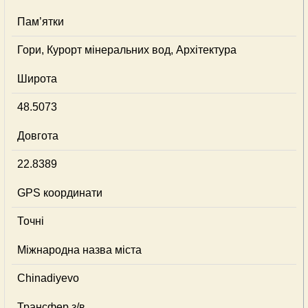
Пам’ятки
Гори, Курорт мінеральних вод, Архітектура
Широта
48.5073
Довгота
22.8389
GPS координати
Точні
Міжнародна назва міста
Chinadiyevo
Трансфер з/в