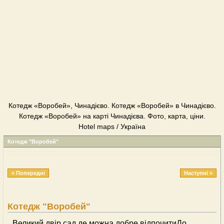
Котедж «Воробей», Чинадієво. Котедж «Воробей» в Чинадієво.
Котедж «Воробей» на карті Чинадієва. Фото, карта, ціни.
Hotel maps / Україна
Котедж "Воробей"
« Попередні
Наступні »
Котедж "Воробей"
Великий двір сад де можна добре відпочитиДо