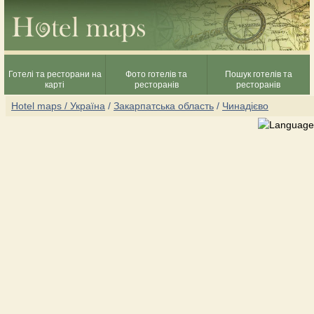
Готелі та ресторани на
Фото готелів та
Пошук готелів та
карті
ресторанів
ресторанів
Hotel maps / Україна
/
Закарпатська область
/
Чинадієво