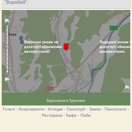
"Воробей".
Відпочинок в Туреччині
Готелі
·
Апартаменти
·
Котеджі
·
Санаторії
·
Замки
·
Пансіонати
·
Ресторани
·
Кафе
·
Паби