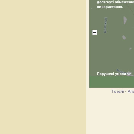
Готелі
·
Ап