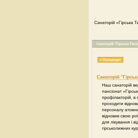
Санаторій «Гірська Ти
Санаторій "Гірська Тиса
« Попередні
Санаторій "Гірськ
Наш санаторій вед
пансіонат «Гірськ
профілакторій, в
проходити віднов
персоналу атомни
відновив свою ро
для лікування і в
гірськолижних кур