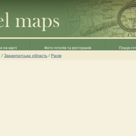
и на карті
Фото готелів та ресторанів
Пошук гот
а
/
Закарпатська область
/
Рахів