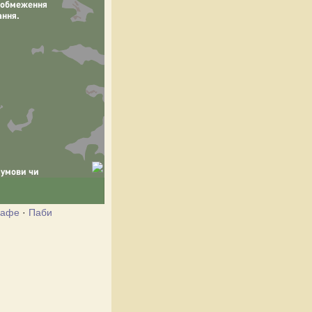
Кафе
·
Паби