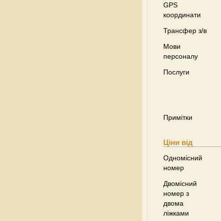
GPS
координати
Трансфер з/в
Мови
персоналу
Послуги
Примітки
Ціни від
Одномісний
номер
Двомісний
номер з
двома
ліжками