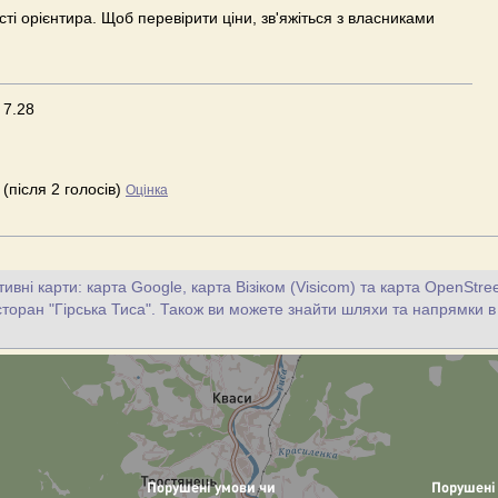
ості орієнтира. Щоб перевірити ціни, зв'яжіться з власниками
7.28
(після 2 голосів)
Оцінка
тивні карти: карта Google, карта Візіком (Visicom) та карта OpenStr
сторан "Гірська Тиса". Також ви можете знайти шляхи та напрямки в