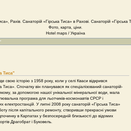
са», Рахів. Санаторій «Гірська Тиса» в Рахові. Санаторій «Гірська 
Фото, карта, ціни.
Hotel maps / Україна
"
а Тиса"
е свою історію з 1958 року, коли у селі Кваси відкрився
а Тиса». Спочатку він планувався як спеціалізований санаторій-
 якому, за допомогою нашої унікальної мінеральної води, мала
лювальна програма для льотчиків-космонавтів СРСР і
х електростанцій. У липні 2008 року санаторій «Гірська Тиса»
боту після капітального ремонту, створивши прекрасні умови
ідпочинку в Карпатах у безпосередній близькості до відомих
ортів Драгобрат і Буковель.