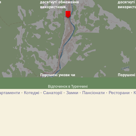
Відпочинок в Туреччині
артаменти
·
Котеджі
·
Санаторії
·
Замки
·
Пансіонати
·
Ресторани
·